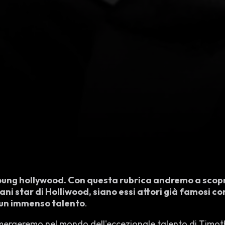
oung hollywood. Con questa rubrica andremo a scoprir
ani star di Holliwood, siano essi attori già famosi co
n un immenso talento
.
immergeremo nel mondo dell'eccezionale talento di Timo