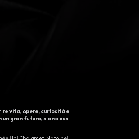
e vita, opere, curiosità e
n un gran futuro, siano essi
thée Hal Chalamet. Nato nel