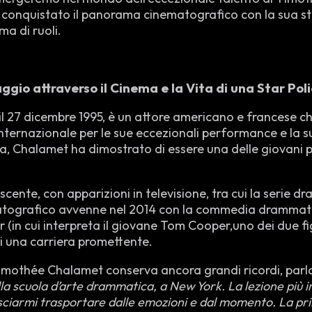
onquistato il panorama cinematografico con la sua stra
ma di ruoli.
io attraverso il Cinema e la Vita di una Star Pol
l 27 dicembre 1995, è un attore americano e francese 
rnazionale per le sue eccezionali performance e la sua
a, Chalamet ha dimostrato di essere una delle giovani pr
escente, con apparizioni in televisione, tra cui la serie
matografico avvenne nel 2014 con la commedia drammati
ar (in cui interpreta il giovane Tom Cooper,uno dei due fi
di una carriera promettente.
, Timothée Chalamet conserva ancora grandi ricordi, pa
lla scuola d’arte drammatica, a New York. La lezione più
asciarmi trasportare dalle emozioni e dal momento. La pri