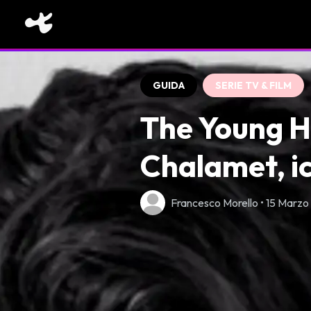
GUIDA
SERIE TV & FILM
The Young H
Chalamet, i
Francesco Morello • 15 Marz