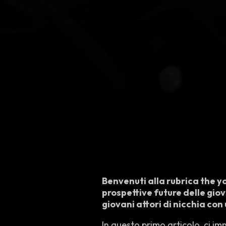
Benvenuti alla rubrica the y
prospettive future delle giov
giovani attori di nicchia co
In questo primo articolo, ci 