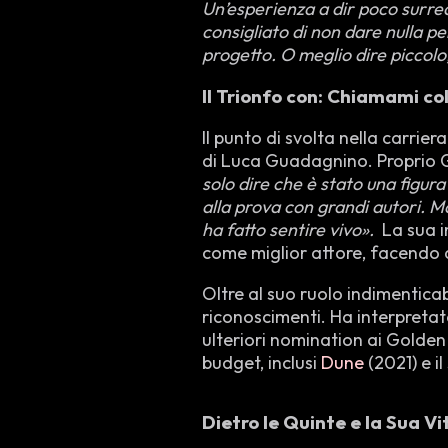
Un’esperienza a dir poco surre
consigliato di non dare nulla 
progetto. O meglio dire piccolo
Il Trionfo con: Chiamami c
Il punto di svolta nella carri
di Luca Guadagnino. Proprio G
solo dire che è stato una figura
alla prova con grandi autori. Ma
ha fatto sentire vivo».
La sua in
come miglior attore, facendo di
Oltre al suo ruolo indimentic
riconoscimenti. Ha interpretat
ulteriori nomination ai Golden 
budget, inclusi
Dune
(2021) e i
Dietro le Quinte e la Sua V