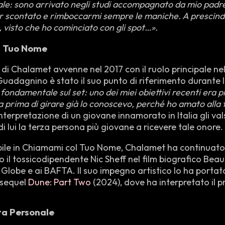
ale: sono arrivato negli studi accompagnato da mio padr
per scontato e rimboccarmi sempre le maniche. A prescind
, visto che ho cominciato con gli spot…».
ol Tuo Nome
era di Chalamet avvenne nel 2017 con il ruolo principale 
uadagnino è stato il suo punto di riferimento durante l
 fondamentale sul set: uno dei miei obiettivi recenti era 
 prima di girare già lo conoscevo, perché ho amato alla fo
terpretazione di un giovane innamorato in Italia gli va
 lui la terza persona più giovane a ricevere tale onore.
abile in Chiamami col Tuo Nome, Chalamet ha continuato 
o il tossicodipendente Nic Sheff nel film biografico Beau
Globe e ai BAFTA. Il suo impegno artistico lo ha portato
l sequel
Dune: Part Two
(2024), dove ha interpretato il p
ita Personale