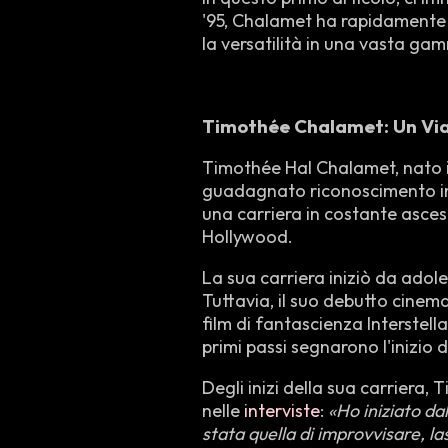
'95, Chalamet ha rapidamente c
la versatilità in una vasta gam
Timothée Chalamet: Un Viagg
Timothée Hal Chalamet, nato i
guadagnato riconoscimento inte
una carriera in costante asces
Hollywood.
La sua carriera iniziò da adol
Tuttavia, il suo debutto cine
film di fantascienza Interstell
primi passi segnarono l'inizio 
Degli inizi della sua carriera
nelle
interviste
:
«Ho iniziato da
stata quella di improvvisare, l