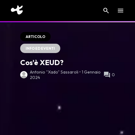
search
menu
ARTICOLO
INFO ED EVENTI
Cos'è XEUD?
Antonio "Xado" Sassaroli • 1 Gennaio
forum
0
2024