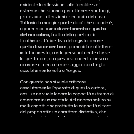
evidente la riflessione sulle "gentilezze"
estreme che si hanno per ottenere vantaggi,
protezione, attenzioni a seconda del caso.
Tuttavia la maggior parte di ciò che accade è,
a parer mio,
puro divertimento
e
gusto
del macabro,
frutto della poetica di
Lanthimos. L'obiettivo del regista rimane
quello di
sconcertare
, prima di far riflettere;
in tutta onestà, credo personalmente che se
lo spettatore, da questo sconcerto, riesca a
ricavare o meno un messaggio, non freghi
assolutamente nulla a Yorgos.
Con questo non si vuole criticare
assolutamente l'operato di questo autore,
anzi, se ne vuole lodare la capacità estrema di
emergere in un mercato del cinema saturo su
molti aspetti e soprattutto la capacità di fare
del proprio stile un carattere distintivo, che
ormai porta lo spettatore a riconoscerlo ad
un primo colpo d'occhio o a definire opere
simili come "lanthimosiane". Mi soffermerei,