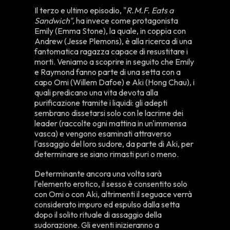
Il terzo e ultimo episodio, "
R.M.F. Eats a
Sandwich",
ha invece come protagonista
Emily (Emma Stone), la quale, in coppia con
Andrew (Jesse Plemons), è alla ricerca di una
fantomatica ragazza capace di resustitare i
morti. Veniamo a scoprire in seguito che Emily
e Raymond fanno parte di una setta con a
capo Omi (Willem Dafoe) e Aki (Hong Chau), i
quali predicano una vita devota alla
purificazione tramite i liquidi: gli adepti
sembrano dissetarsi solo con le lacrime dei
leader (raccolte ogni mattina in un'immensa
vasca) e vengono esaminati attraverso
l'assaggio del loro sudore, da parte di Aki, per
determinare se siano rimasti puri o meno.
Determinante ancora una volta sarà
l'elemento erotico, il sesso è consentito solo
con Omi o con Aki, altrimenti il seguace verrà
considerato impuro ed espulso dalla setta
dopo il solito rituale di assaggio della
sudorazione. Gli eventi inizieranno a