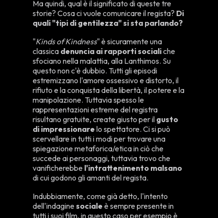
Ma quindi, qual è il significato di queste tre
storie? Cosa ci vuole comunicare il regista?
Di
quali "tipi di gentilezza" si sta parlando?
"
Kinds of Kindness
" è sicuramente una
classica
denuncia ai rapporti sociali
che
sfociano nella malattia, alla Lanthimos. Su
questo non c'è dubbio. Tutti gli episodi
estremizzano l'amore ossessivo e distorto, il
rifiuto e la conquista della libertà, il potere e la
manipolazione. Tuttavia spesso le
rappresentazioni estreme del registra
risultano gratuite, create giusto per il
gusto
di impressionare
lo spettatore. Ci si può
scervellare in tutti i modi per trovare una
spiegazione metaforica/etica in ciò che
succede ai personaggi, tuttavia trovo che
vanificherebbe
l'intrattenimento malsano
di cui godono gli amanti del regista.
Indubbiamente, come già detto, l'intento
dell'indagine
sociale
è sempre presente in
tutti i suoi film, in questo caso per esempio è