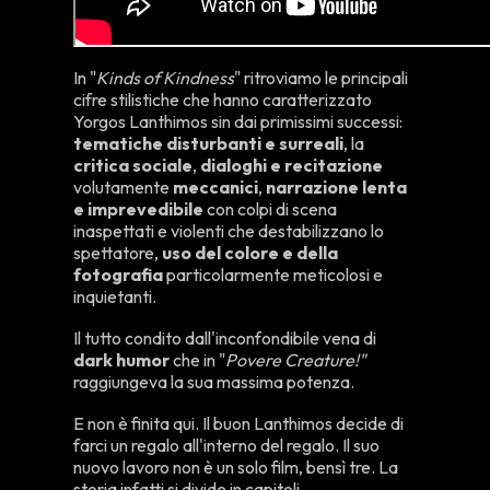
In "
Kinds of Kindness
" ritroviamo le principali
cifre stilistiche che hanno caratterizzato
Yorgos Lanthimos sin dai primissimi successi:
tematiche disturbanti e surreali
, la
critica sociale
,
dialoghi e recitazione
volutamente
meccanici
,
narrazione lenta
e imprevedibile
con colpi di scena
inaspettati e violenti che destabilizzano lo
spettatore,
uso del colore e della
fotografia
particolarmente meticolosi e
inquietanti.
Il tutto condito dall'inconfondibile vena di
dark humor
che in "
Povere Creature!"
raggiungeva la sua massima potenza.
E non è finita qui. Il buon Lanthimos decide di
farci un regalo all'interno del regalo. Il suo
nuovo lavoro non è un solo film, bensì tre. La
storia infatti si divide in capitoli,