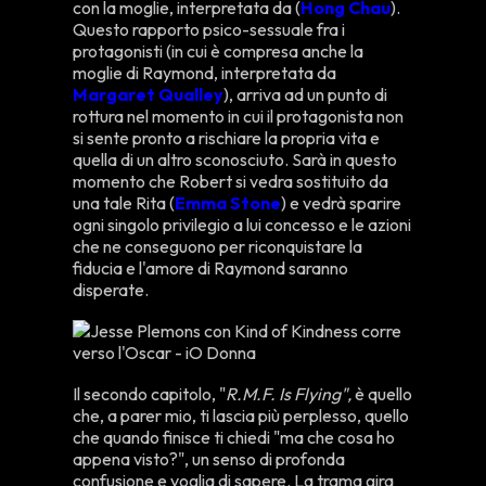
con la moglie, interpretata da (
Hong Chau
).
Questo rapporto psico-sessuale fra i
protagonisti (in cui è compresa anche la
moglie di Raymond, interpretata da
Margaret Qualley
),
arriva ad un punto di
rottura nel momento in cui il protagonista non
si sente pronto a rischiare la propria vita e
quella di un altro sconosciuto. Sarà in questo
momento che Robert si vedra sostituito da
una tale Rita (
Emma Stone
) e vedrà sparire
ogni singolo privilegio a lui concesso e le azioni
che ne conseguono per riconquistare la
fiducia e l'amore di Raymond saranno
disperate.
Il secondo capitolo, "
R.M.F. Is Flying",
è quello
che, a parer mio, ti lascia più perplesso, quello
che quando finisce ti chiedi "ma che cosa ho
appena visto?", un senso di profonda
confusione e voglia di sapere. La trama gira