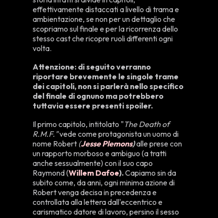
effettivamente distaccati a livello di trama e
ambientazione, se non per un dettaglio che
scopriamo sul finale e per la ricorrenza dello
stesso cast che ricopre ruoli differenti ogni
volta.
Attenzione: di seguito verranno
riportare brevemente le singole trame
dei capitoli, non si parlerà nello specifico
del finale di ognuno ma potrebbero
tuttavia essere presenti spoiler.
Il primo capitolo, intitolato "
The Death of
R.M.F."
vede come protagonista un uomo di
nome Robert
(
Jesse Plemons
)
alle prese con
un rapporto morboso e ambiguo (a tratti
anche sessualmente) con il suo capo
Raymond (
Willem Dafoe
).
Capiamo sin da
subito come, da anni, ogni minima azione di
Robert venga decisa in precedenza e
controllata alla lettera dall'eccentrico e
carismatico datore di lavoro, persino il sesso