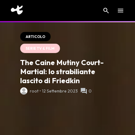
search
menu
ARTICOLO
SERIE TV & FILM
The Caine Mutiny Court-
Martial: lo strabiliante
lascito di Friedkin
forum
root • 12 Settembre 2023
0