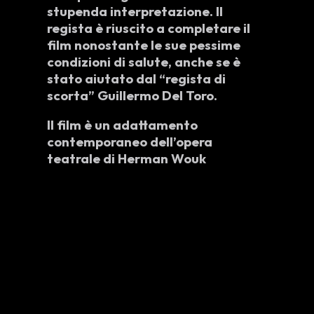
stupenda interpretazione. Il
regista è riuscito a completare il
film nonostante le sue pessime
condizioni di salute, anche se è
stato aiutato dal “regista di
scorta”
Guillermo Del Toro
.
Il film è un
adattamento
contemporaneo dell’opera
teatrale di Herman Wouk
dall’omonimo nome; inoltre funge
anche da “remake” del film
televisivo diretto da
Robert
Altman
nel
1988
. L’opera infatti si
svolge
totalmente in una sola
stanza
, ovvero dove risiede la
corte marziale della marina
militare statunitense, e questo è
bastato al regista per creare