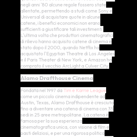
negli anni '80 alcune regole fossero state
allentate, permettendo a studi come Sony e
Universal di acquistare quote in alcune
catene, i benefici economici non erano
sufficienti a giustificare tali investimenti.
L'ultima volta che produttori cinematografici
di rilievo hanno acquisito catene di cinema è
stato dopo il 2000, quando Netflix ha
acquistato l'Egyptian Theatre di Los Angeles
e il Paris Theater di New York, e Amazon ha
comprato il vecchio ArcLight a Culver City.
Alamo Drafthouse Cinema
Fondata nel 1997 da
Tim e Karrie League
come un piccolo cinema indipendente ad
Austin, Texas, Alamo Drafthouse è cresciuta
fino a diventare una catena di cinema con 35
sedi in 25 aree metropolitane. La catena è
famosa per la sua esperienza
cinematografica unica, con visione di film e
pasti deliziosi, e per una rigorosa politica