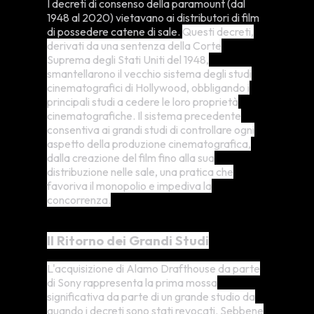
I decreti di consenso della paramount (dal
1948 al 2020) vietavano ai distributori di film
di possedere catene di sale.
Questi decreti,
derivati da una sentenza della Corte
Suprema degli Stati Uniti del 1948,
smantellarono il vecchio sistema degli studi
cinematografici di Hollywood, obbligando i
principali studi a cedere le loro proprietà
cinematografiche. Il sistema precedente
consentiva ai grandi studi di controllare ogni
aspetto della produzione cinematografica,
dalla creazione del film fino alla sua
distribuzione nelle sale, una pratica che
favoriva il monopolio e impediva la
concorrenza.
Il Ritorno dei Grandi Studi
L'acquisizione di Alamo Drafthouse da parte
di Sony rappresenta la prima mossa
significativa da parte di un grande studio da
quando i decreti sono stati revocati. Sebbene