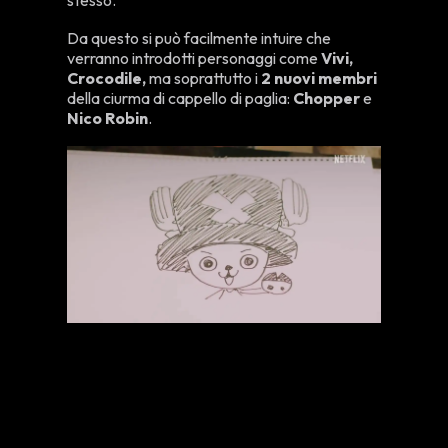
stesso.
Da questo si può facilmente intuire che
verranno introdotti personaggi come
Vivi,
Crocodile,
ma soprattutto i
2 nuovi membri
della ciurma di cappello di paglia:
Chopper
e
Nico Robin
.
Di seguito lasciamo il
video
annuncio della seconda stagione