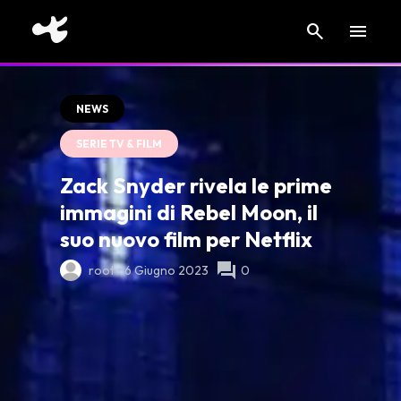
search
menu
NEWS
SERIE TV & FILM
Zack Snyder rivela le prime
immagini di Rebel Moon, il
suo nuovo film per Netflix
forum
root • 6 Giugno 2023
0