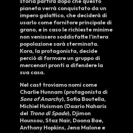
storia partirà dopo che questo
pianeta verrà conquistato da un
impero galattico, che deciderà di
usarlo come fornitore principale di
grano, e in caso le richieste minime
non venissero soddisfatte l’intera
popolazione sarà sterminata.
Kora, la protagonista, decide
perciò di formare un gruppo di
mercenari pronti a difendere la
sua casa.
Nel cast troviamo nomi come
Charlie Hunnam
(protagonista di
Sons of Anarchy
),
Sofia Boutella
,
Michiel Huisman
(Daario Naharis
del
Trono di Spade
),
Djimon
Hounsou
,
Staz Nair
,
Doona Bae
,
Anthony Hopkins
,
Jena Malone
e