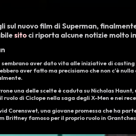
li sul nuovo film di Superman, finalment
abile
sito
ci riporta alcune notizie molto i
an
embrano aver dato vita alle iniziative di casting p
ebbero aver fatto ma precisiamo che non c’è nulla di
almente.
rone una delle scelte è caduta su
Nicholas Haunt
,
 il ruolo di Ciclope nella saga degli X-Men e nei re
vid Corenswet
, una giovane promessa che ha parte
m Brittney
famoso per il proprio ruolo in Grantchest