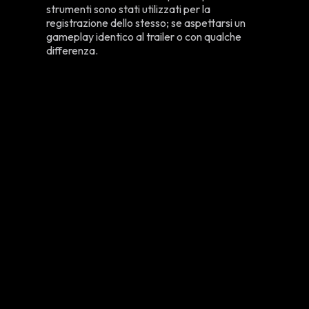
strumenti sono stati utilizzati per la
registrazione dello stesso; se aspettarsi un
gameplay identico al trailer o con qualche
differenza.
Ma come sempre abbiamo il rovescio della
medaglia, se da una parte possiamo
aspettarci dei
trailer mozzafiato
che
rappresenteranno alla perfezione il prodotto
finale, dall’altro abbiamo la notizia sempre da
parte di Greenberg che ci informa che per
alcuni titoli dovremo
aspettare molto
prima
di poterli avere tra le mani, anche
più di 12
mesi
. Ricordiamo che dal declino del
celeberrimo evento “E3”, l’Xbox Games
Showcase potrebbe essere l’
evento
rivelazione più importante dell’anno
,
sarà trasmesso in Teatri selezionati
appositamente sparsi in tutti gli Stati Uniti
oltre che essere pubblicato in live streaming
online.
Domenica 11 Giugno alle ore 19:00
,
non perdetevelo!