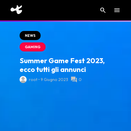
search
menu
NEWS
GAMING
Summer Game Fest 2023,
ecco tutti gli annunci
forum
root • 9 Giugno 2023
0