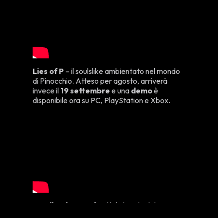
Lies of P
– il soulslike ambientato nel mondo
di Pinocchio. Atteso per agosto, arriverà
invece il
19 settembre
e una
demo
è
disponibile ora su PC, PlayStation e Xbox.
Sandland
– Inconfondibile lo stile del
maestro
Akira Toriyama
, che rende