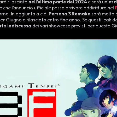
arà rilasciato
nell’ultima parte del 2024
e sarà un’
esc
e che l’annuncio ufficiale possa arrivare addirittura nel
rno. In aggiunta a ciò,
Persona 3 Remake
sarà molto 
er Giugno e rilasciato entro fine anno. Se questi leak dov
sta indiscussa
dei vari showcase previsti per questo Gi