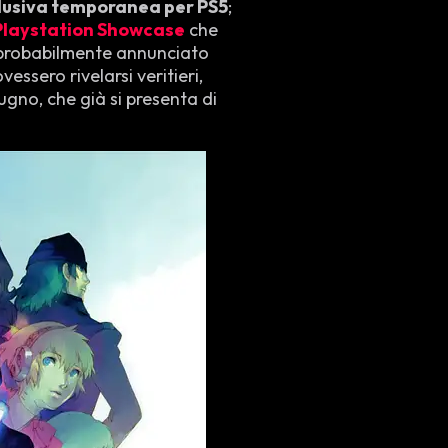
lusiva temporanea per PS5
;
Playstation Showcase
che
probabilmente annunciato
essero rivelarsi veritieri,
ugno, che già si presenta di