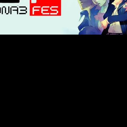
al momento
in sviluppo
, come annunciato dalla compagni
rmazioni da quel giorno.
SARE ANCHE