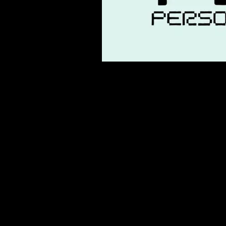
Ricordiamo che Persona 6 è 
sono state rivelate nuove info
TI POTREBBE INTERES