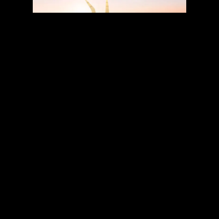
Che alcuni design siano stati ispirati da
Pokémon è indubbio, visti alcuni Pal
estremamente simili
a Pokémon già
esistenti, ma i capi di accusa vanno ben oltre
ciò. Si parla infatti di interi
modelli rubati
,
come ha fatto notare l'artista italiano Barbie
degli Elìte Four sul suo
profilo X
, i cui pezzi
sono stati utilizzati per comporre a mo di
Frankenstein alcuni dei Pal. Ad infittire ancor
più la faccenda, girerebbe voce che sia stata