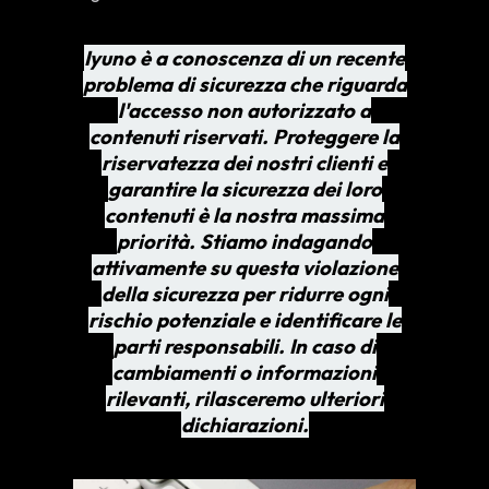
Iyuno è a conoscenza di un recente
problema di sicurezza che riguarda
l'accesso non autorizzato a
contenuti riservati. Proteggere la
riservatezza dei nostri clienti e
garantire la sicurezza dei loro
contenuti è la nostra massima
priorità. Stiamo indagando
attivamente su questa violazione
della sicurezza per ridurre ogni
rischio potenziale e identificare le
parti responsabili. In caso di
cambiamenti o informazioni
rilevanti, rilasceremo ulteriori
dichiarazioni.