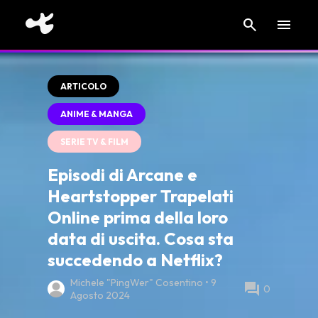
search
menu
ARTICOLO
ANIME & MANGA
SERIE TV & FILM
Episodi di Arcane e
Heartstopper Trapelati
Online prima della loro
data di uscita. Cosa sta
succedendo a Netflix?
Michele "PingWer" Cosentino • 9
forum
0
Agosto 2024