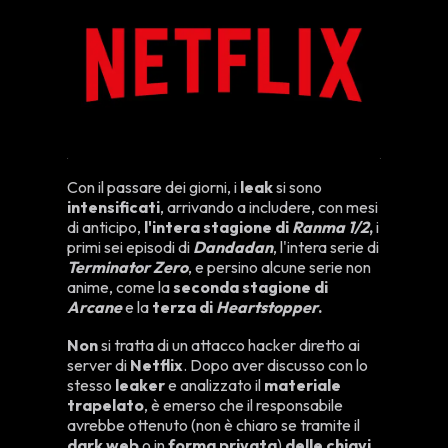
Con il passare dei giorni, i
leak
si sono
intensificati
, arrivando a includere, con mesi
di anticipo,
l'intera stagione di
Ranma 1/2
,
i
primi sei episodi di
Dandadan
, l'intera serie di
Terminator Zero
, e persino alcune serie non
anime, come la
seconda stagione di
Arcane
e la
terza di
Heartstopper
.
Non
si tratta di un attacco hacker diretto ai
server di
Netflix
. Dopo aver discusso con lo
stesso
leaker
e analizzato il
materiale
trapelato
, è emerso che il responsabile
avrebbe ottenuto (non è chiaro se tramite il
dark web
o in
forma privata
)
delle chiavi