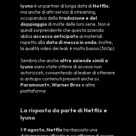
Iyuno
è un partner di lunga data di
Netflix
,
ma anche di altri servizi di streaming,
occupandosi della
traduzione e del
doppiaggio
di molte delle loro serie. Non è
quindi sorprendente che questa azienda
abbia
accesso anticipato
ai materiali
rispetto alla
data di messa in onda.
Inoltre,
la qualità video dei leak è molto bassa (360p).
Sembra che anche
altre aziende simili a
Iyuno
siano state vittime di accessi non
autorizzati, consentendo al leaker di ottenere
in anticipo contenuti presenti anche su
Paramount+, Warner Bros
e altre
piattaforme
La risposta da parte di Netflix e
Iyuno
Il
9 agosto, Netflix
ha rilasciato una
dichiarazione ufficiale in cui afferma di essere