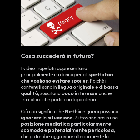
Cosa succederà in futuro?
I video trapelati rappresentano
principalmente un danno per gli
spettatori
che vogliono evitare spoiler.
Poiché i
contenuti sono in
lingua originale
e di
bassa
qualità
, suscitano
poco interesse
anche
tra coloro che praticano la pirateria.
Ciò non significa che
Netflix
e
Iyuno
possano
ignorare
la
situazione
. Si trovano ora in una
posizione mediatica particolarmente
scomoda e potenzialmente pericolosa,
che potrebbe aggravare ulteriormente la