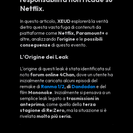
Netflix.
In questo articolo,
XEUD
esplorerà la verità
dietro questa vasta fuga di contenuti da
piattaforme come
Netflix, Paramount+
e
altre, analizzando
l'origine
e le
possibili
conseguenze
di questo evento.
L'Origine dei Leak
L'origine di questi leak è stata identificata sul
noto
forum online 4Chan,
dove un utente ha
inizialmente caricato alcuni episodi del
remake di
Ranma 1/2
, di
Dandadan
e del
film
Mononoke
. Inizialmente si pensava a un
semplice leak legato a
trasmissioni in
anteprima
, come quello della
terza
stagione di Re:Zero,
ma la situazione si è
rivelata
molto più seria.