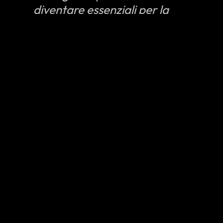
diventare essenziali per la
cultura come qualsiasi altra
forma di intrattenimento e ci
auguriamo di aver creato
giochi che vi piaceranno nel
nostro tentativo di far parte
di questa evoluzione. Siamo
entusiasti di comunicarvi che
all’inizio di dicembre
pubblicheremo il primo trailer
del prossimo Grand Theft
Auto. Non vediamo l’ora di
condividere queste
esperienze con tutti voi per
molti anni ancora.”