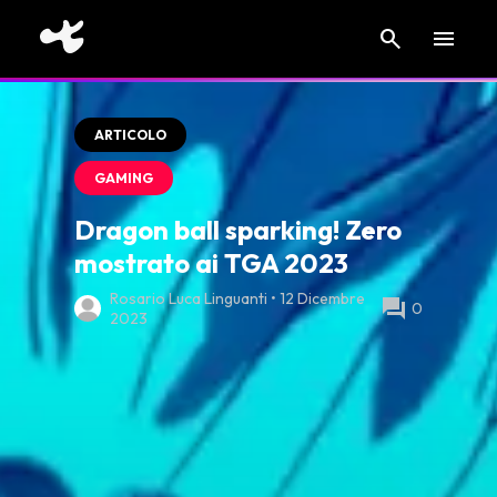
search
menu
ARTICOLO
GAMING
Dragon ball sparking! Zero
mostrato ai TGA 2023
Rosario Luca Linguanti • 12 Dicembre
forum
0
2023