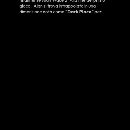
gioco , Alan si trova intrappolato in una
dimensione nota come “
Dark Place
” per
liberare sua moglie. Nei DLC –
The Signal
e
The Writer
– Alan apprende di più sulla
logica del Dark Place, e alla fine si libera
confrontandosi con una versione di se stesso
chiamata
Irrational Alan
, finendo per
scrivere un romanzo dal nome di Return.
Cosa possiamo aspettarci ?
In questa nuova avventura impersoneremo
2
protagonisti differenti
: il solito
Alan
, che
dopo aver passato tutto quel tempo nel Dark
Place si troverà di fronte ad un mondo
spaventoso, e
Saga Anderson
, un agente
dell’ FBI che passerà dalla risoluzione di
semplici omicidi a dei casi molto più complessi.
Alan Wake 2 è stato sviluppato attraverso il
motore grafico Northlight Engine di Remedy,
già utilizzato per
Quantum
Break
e
Control
. La versione aggiornata