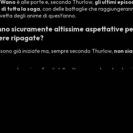
i Wano
è alle porte e, secondo Thurlow,
gli ultimi episo
 di tutta la saga
, con delle battaglie che raggiungera
vetta degli anime di quest’anno.
nno sicuramente altissime aspettative per
ere ripagate?
i sono già iniziate ma, sempre secondo Thurlow,
non sia
ore, anche nei confronti delle altre opere, decretando g
avia, ci tiene a specificare che n
on è minimamente sua 
erie animate
in uscita quest’anno, come ad esempio i già
 ammissione, è un grande fan), ma che tuttavia, a differ
se non porteranno sullo schermo le loro battaglie migliori
taggio.
tare esponenzialmente l’hype già gigantesco dei fan del
 svelarci quali saranno le prodezze che gli animatori di