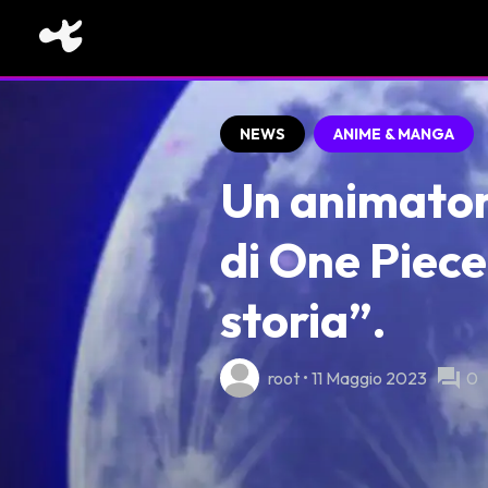
NEWS
ANIME & MANGA
Un animatore
di One Piece,
storia”.
forum
root • 11 Maggio 2023
0