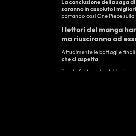
La conclusione della saga d
saranno in assoluto i migliori
portando così One Piece sulla 
I lettori del manga ha
ma riusciranno ad ess
Attualmente le battaglie final
che ci aspetta
.
Parole forti quelle dell’animat
indiscusso del 2023. Henry, tutt
andare a sminuire le altre s
slayer
(di cui, per sua stessa
dell’opera di
Eiichirō Oda
, es
One Piece un grandissimo van
Tutto ciò va di certo ad aumen
non. Sarà solo il futuro però a
capaci di mostrarci.