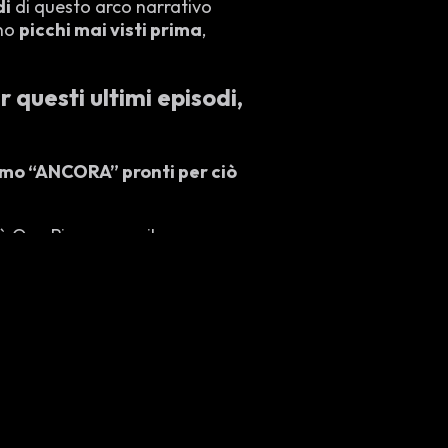
di
di questo arco narrativo
nno
picchi mai visti prima
,
 questi ultimi episodi,
mo “ANCORA” pronti per ciò
ià One Piece come il re
intenzione quella di
 citati
Bleach
e
Demon
enza dell’adattamento
, e ciò darà per l’appunto a
la serie, lettori del manga e
 One Piece saranno