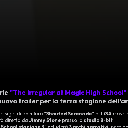
erie
"The Irregular at Magic High School"
nuovo trailer per la terza stagione dell'
la sigla di apertura
"Shouted Serenade"
di
LiSA
e rivel
rà diretto da
Jimmy Stone
presso lo
studio 8-bit.
 School stagione 3"
includerà
3 archi narrativi
, però n