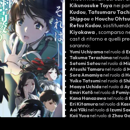
Kikunosuke Toya
nei pan
Kudou
,
Tatsumaru Tac
Shippou
e
Houchu Ohts
Retsu Kudou
,
sostituend
Kiyokawa
, scomparso ne
cast di ritorno e quelli 
saranno:
Yumi Uchiyama
nel ruolo di
E
Takuma Terashima
nel ruolo
Satomi Satou
nel ruolo di
Mi
Atsushi Tamaru
nel ruolo di
M
Sora Amamiya
nel ruolo di
Ho
Yuiko Tatsumi
nel ruolo di
Sh
Maaya Uchida
nel ruolo di
Ay
Emiri Katō
nel ruolo di
Fumiy
Kana Hanazawa
nel ruolo di
Eri Kitamura
nel ruolo di
Kas
Aoi Yūki
nel ruolo di
Izumi Sa
Koji Yusa
nel ruolo di
Zhou Go
Saori Hayami
nel ruolo di
Miy
Yuichi Nakamura
nel ruolo di