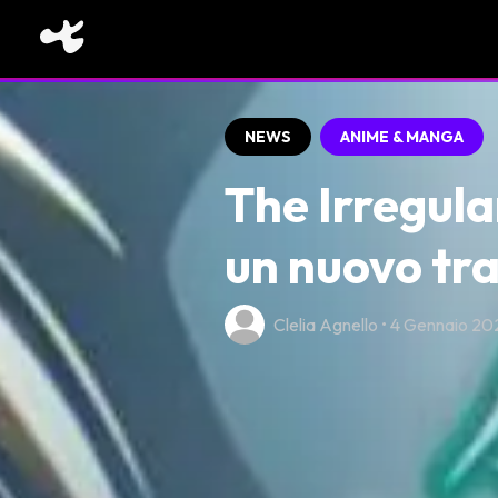
NEWS
ANIME & MANGA
The Irregula
un nuovo tra
Clelia Agnello • 4 Gennaio 20