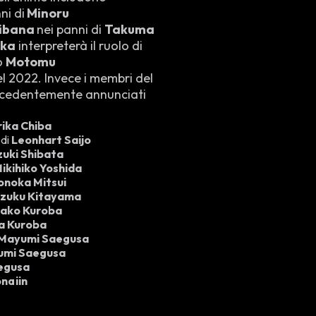
ni di
Minoru
hibana
nei panni di
Takuma
uka
interpreterà il ruolo di
o
Motomu
l 2022. Invece i membri del
precedentemente annunciati
rika Chiba
 di
Leonhart Saijo
zuki Shibata
ikihiko Yoshida
noka Mitsui
izuku Kitayama
ako Kuroba
a Kuroba
Mayumi Saegusa
umi Saegusa
egusa
ngjin
uki Shiba
Tatsuya Shiba