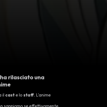
ha rilasciato una
anime
a il
cast
e lo
staff
. L'anime
on sappiamo se effettivamente