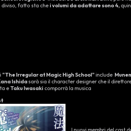
à diviso, fatto sta che
i volumi da adattare sono 4,
quin
i
"The Irregular at Magic High School"
include
Munem
ana Ishida
sarà sia il character designer che il diretto
sta e
Taku Iwasaki
comporrà la musica
st
I nuovi membri del cast d