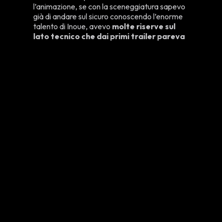
l’animazione, se con la sceneggiatura sapevo
già di andare sul sicuro conoscendo l’enorme
talento di Inoue, avevo
molte riserve sul
lato tecnico che dai primi trailer pareva
intriso di una pessima CGI
.
Mi sono dovuto ricredere perché
l’animazione di questo film è una gioia
per gli occhi
, riesce a trasporre le incredibili
tavole del manga usando
un misto di
animazione 3D e 2D che permette non
solo di dare tridimensionalità ai
movimenti, i salti, i tiri e tutto ciò che ne
consegue ma anche degli ottimi dettagli