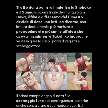
Tratto dalla partita finale tra lo Shohoku
e il Sannoh
(volumi finale del manga Slam
Dunk),
il film a differenza del fumetto
decide di dare una lettura
diversa
, una
lettura decisamente
più matura e
probabilmente più simile all’idea che
aveva inizialmente Takehiko Inoue
, che
veste in questo caso i panni di regista e
sceneggiatore.
Il primo campo degno di nota è la
sceneggiatura
e di conseguenza la storia;
anche senza stare a scomodare eventi di