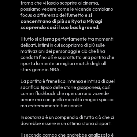
trama che vi lascio scoprire al cinema,
possiamo vedere come le vicende cambiano
focus a differenza del fumetto e
si
concentrano di più su Ryota Miyagi
scoprendo così il suo background.
Il tutto si alterna perfettamente tra momenti
delicati, intimi in cui scopriamo di più sulle
motivazioni dei personaggi e ciò che li ha
condotti fino a lì e soprattutto una partita che
riporta la mente ai migliori match degli all
stars game in NBA.
La partita è frenetica, intensa e intrisa di quel
sacrificio tipico delle storie giapponesi, così
come i flashback che ripercorrono vicende
amare ma con quella moralità magari spiccia
ma estremamente funzionale.
In sostanza è un compendio di tutto ciò che ci
dovrebbe essere in un ottima storia di sport.
Il secondo campo che andrebbe analizzato è