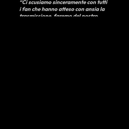
“Ci scusiamo sinceramente con tutti
i fan che hanno atteso con ansia la
trasmissione, faremo del nostro
meglio per renderlo un lavoro che
soddisfi le aspettative di tutti, quindi
apprezziamo la vostra
comprensione”
.