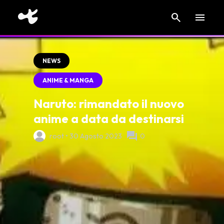
search
menu
NEWS
ANIME & MANGA
Naruto: rimandato il nuovo
anime a data da destinarsi
forum
root • 30 Agosto 2023
0