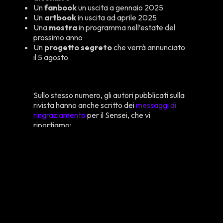
Un
fanbook
un uscita a gennaio 2025
Un
artbook
in uscita ad aprile 2025
Una
mostra
in programma nell’estate del
prossimo anno
Un
progetto segreto
che verrà annunciato
il 5 agosto
Sullo stesso numero, gli autori pubblicati sulla
rivista hanno anche scritto dei
messaggi di
ringraziamento
per il Sensei, che vi
riportiamo:
Kohei Horikoshi
:
Sono davvero felice di aver vissuto tutto
questo su Jump! Sono contento che così
tante persone abbiano letto la serie! Grazie
mille!
Eiichiro Oda
(One Piece):
Così puoi giocare a 'Pokemon Go' quanto