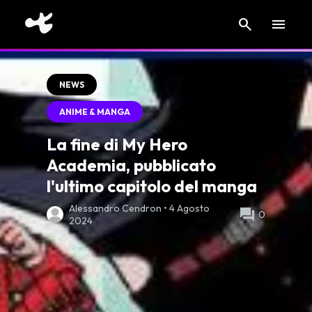
search
menu
NEWS
ANIME & MANGA
La fine di My Hero
Academia, pubblicato
l'ultimo capitolo del manga
Alessandro Cendron • 4 Agosto
forum
0
2024