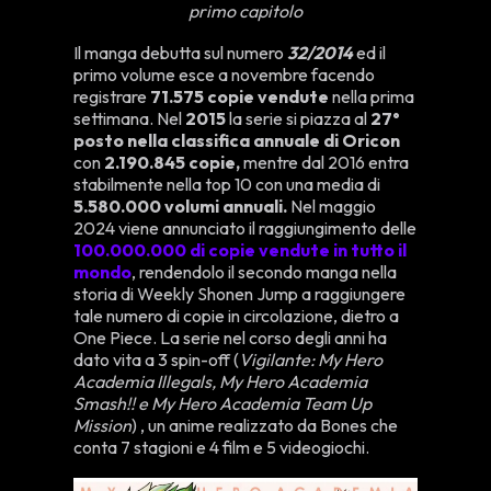
primo capitolo
Il manga debutta sul numero
32/2014
ed il
primo volume esce a novembre facendo
registrare
71.575 copie vendute
nella prima
settimana. Nel
2015
la serie si piazza al
27°
posto nella classifica annuale di Oricon
con
2.190.845 copie,
mentre dal 2016 entra
stabilmente nella top 10 con una media di
5.580.000 volumi annuali.
Nel maggio
2024 viene annunciato il raggiungimento delle
100.000.000 di copie vendute in tutto il
mondo
, rendendolo il secondo manga nella
storia di Weekly Shonen Jump a raggiungere
tale numero di copie in circolazione, dietro a
One Piece. La serie nel corso degli anni ha
dato vita a 3 spin-off (
Vigilante: My Hero
Academia Illegals, My Hero Academia
Smash!! e My Hero Academia Team Up
Mission
) , un anime realizzato da Bones che
conta 7 stagioni e 4 film e 5 videogiochi.