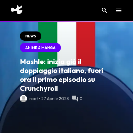
search
menu
NEWS
ANIME & MANGA
Mashle: inizia già il
doppiaggio italiano, fuori
ora il primo episodio su
Crunchyroll
forum
root • 27 Aprile 2023
0