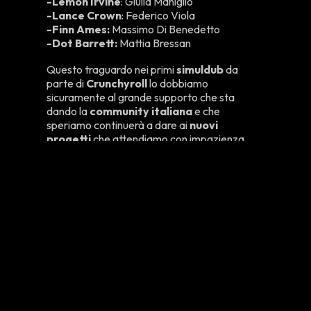
-Lemon Irvine
: Giulia Maniglio
-Lance Crown
: Federico Viola
-Finn Ames:
Massimo Di Benedetto
-Dot Barrett:
Mattia Bressan
Questo traguardo nei primi
simuldub
da
parte di
Crunchyroll
lo dobbiamo
sicuramente al grande supporto che sta
dando la
community italiana
e che
speriamo continuerà a dare ai
nuovi
progetti
che attendiamo con impazienza.
TI POTREBBE INTERESSARE
ANCHE
GLI ANIME DELL'ESTATE
2026 | QUALI SONO E
DOVE VEDERLI
20 Giugno 2026
GLI ANIME DELLA