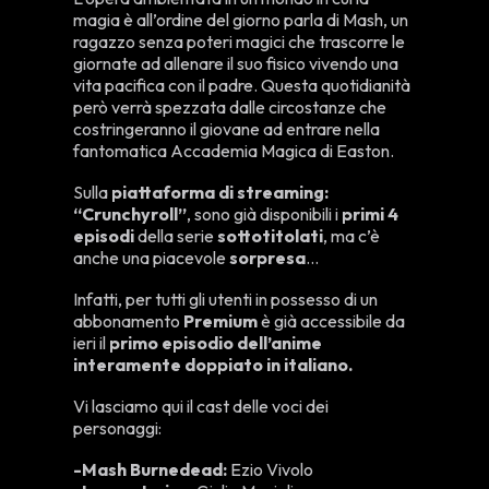
magia è all’ordine del giorno parla di Mash, un
ragazzo senza poteri magici che trascorre le
giornate ad allenare il suo fisico vivendo una
vita pacifica con il padre. Questa quotidianità
però verrà spezzata dalle circostanze che
costringeranno il giovane ad entrare nella
fantomatica Accademia Magica di Easton.
Sulla
piattaforma di streaming:
“Crunchyroll”
, sono già disponibili i
primi 4
episodi
della serie
sottotitolati
, ma c’è
anche una piacevole
sorpresa
…
Infatti, per tutti gli utenti in possesso di un
abbonamento
Premium
è già accessibile da
ieri il
primo episodio dell’anime
interamente doppiato in italiano.
Vi lasciamo qui il cast delle voci dei
personaggi:
-Mash Burnedead:
Ezio Vivolo