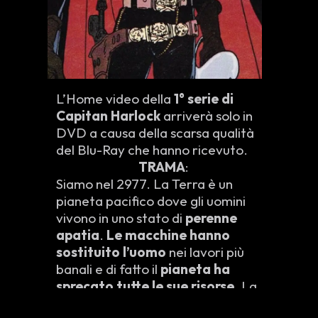
L’Home video della
1° serie di
Capitan Harlock
arriverà solo in
DVD a causa della scarsa qualità
del Blu-Ray che hanno ricevuto.
TRAMA
:
Siamo nel 2977. La Terra è un
pianeta pacifico dove gli uomini
vivono in uno stato di
perenne
apatia
.
Le macchine hanno
sostituito l’uomo
nei lavori più
banali e di fatto il
pianeta ha
sprecato tutte le sue risorse
. La
classe politica non è in grado di