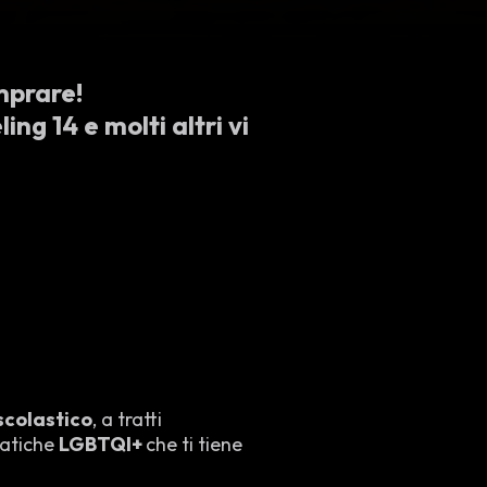
mprare!
ing 14 e molti altri vi
scolastico
, a tratti
matiche
LGBTQI+
che ti tiene