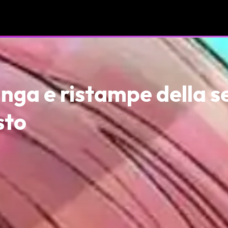
nga e ristampe della s
sto