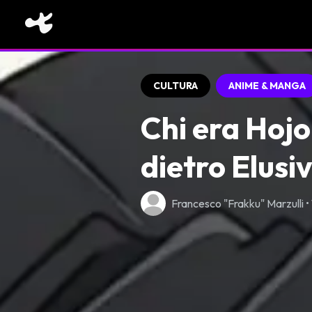
CULTURA
ANIME & MANGA
Chi era Hojo
dietro Elusi
Francesco "Frakku" Marzulli •