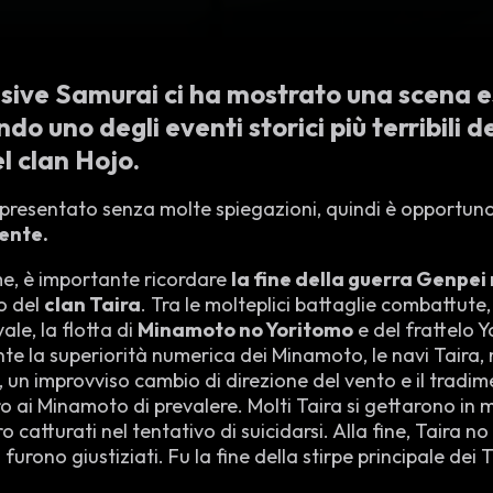
Elusive Samurai ci ha mostrato una scen
do uno degli eventi storici più terribili 
l clan Hojo
.
 presentato senza molte spiegazioni, quindi è opportun
ente.
e, è importante ricordare
la fine della guerra Genpei 
o del
clan Taira
. Tra le molteplici battaglie combattute,
ale, la flotta di
Minamoto no Yoritomo
e del frattelo Y
te la superiorità numerica dei Minamoto, le navi Taira,
a, un improvviso cambio di direzione del vento e il trad
 ai Minamoto di prevalere. Molti Taira si gettarono in
ro catturati nel tentativo di suicidarsi. Alla fine, Taira no
rono giustiziati. Fu la fine della stirpe principale dei T