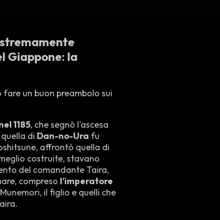
a estremamente
del Giappone:
la
o fare un buon preambolo sui
nel 1185
, che segnò l'ascesa
 quella di
Dan-no-Ura
fu
oshitsune, affrontò quella di
 meglio costruite, stavano
imento del comandante Taira,
 mare, compreso
l’imperatore
 Munemori, il figlio e quelli che
aira.