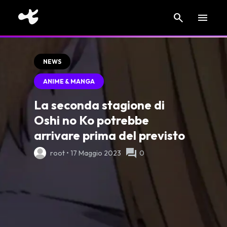
search
menu
NEWS
ANIME & MANGA
La seconda stagione di
Oshi no Ko potrebbe
arrivare prima del previsto
forum
root • 17 Maggio 2023
0