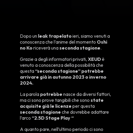
Dopo un
leak trapelato
ieri, siamo venuti a
conoscenza che l’anime del momento
Oshi
no Ko
riceverà una
seconda stagione
.
Grazie a degli informatori privati,
XEUD
è
venuto a conoscenza della possibilità che
questa
“seconda stagione” potrebbe
arrivare già in autunno 2023 o inverno
2024.
La parola
potrebbe
nasce da diversi fattori,
ma ci sono prove tangibili che sono
state
acquisite già le licenze
per questa
seconda stagione
che dovrebbe adattare
l’arco
“2.5D Stage Play “
A quanto pare, nell’ultimo periodo ci sono