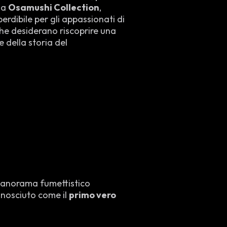
sa
Osamushi Collection
,
rdibile per gli appassionati di
che desiderano riscoprire una
e della storia del
panorama fumettistico
onosciuto come il
primo vero
emi profondi come il rapporto
bero caratterizzato la