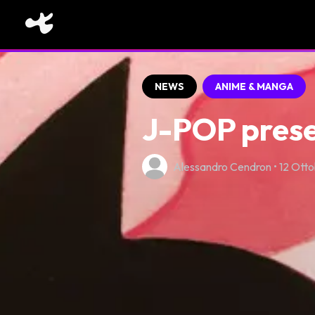
NEWS
ANIME & MANGA
J-POP presen
Alessandro Cendron • 12 Ott