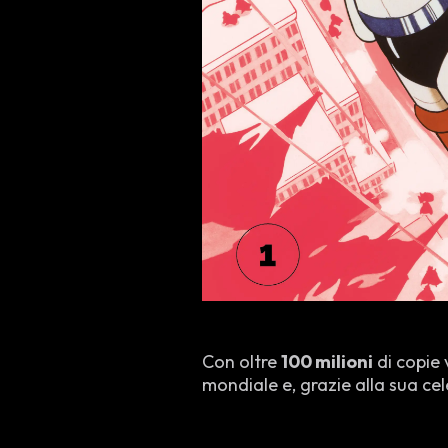
Con oltre
100 milioni
di copie
mondiale e, grazie alla sua ce
anime della storia
. La serie
tra umanità e tecnologia, anti