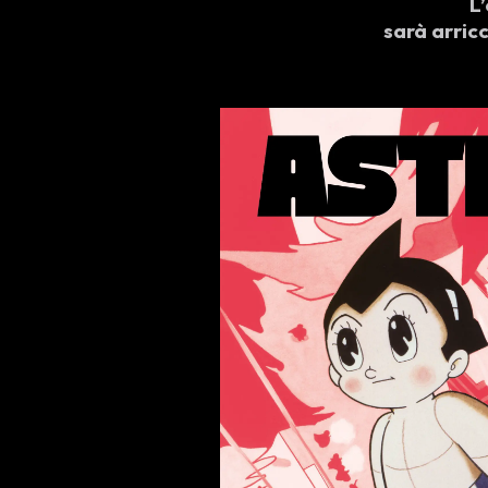
L
sarà arric