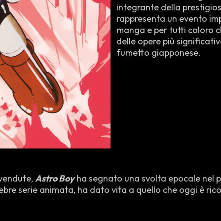
integrante della prestigio
rappresenta un evento impe
manga e per tutti coloro 
delle opere più significativ
fumetto giapponese.
 vendute,
Astro Boy
ha segnato una svolta epocale nel 
lebre serie animata, ha dato vita a quello che oggi è ric
, che segue le vicende del robot-bambino
Atom
, tocca t
cipando molte delle questioni etiche e sociali che avreb