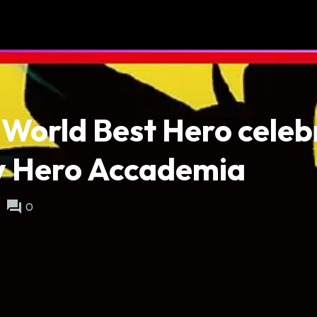
 World Best Hero celebr
y Hero Accademia
forum
0