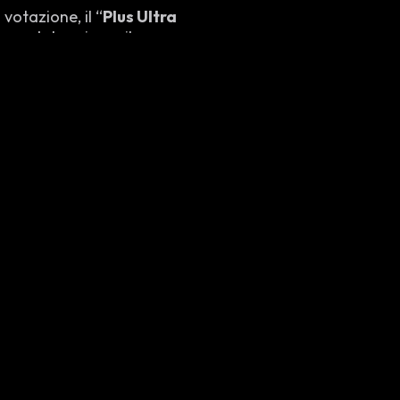
 votazione, il “
Plus Ultra
e per determinare il
primi 3 classificati del “Main
otare una volta all’ora per un
e questo periodo.
annunciato sempre tramite
ul canale YT di Shonen Jump.
errà creata una statua in suo
segnerà un’illustrazione che
statua.