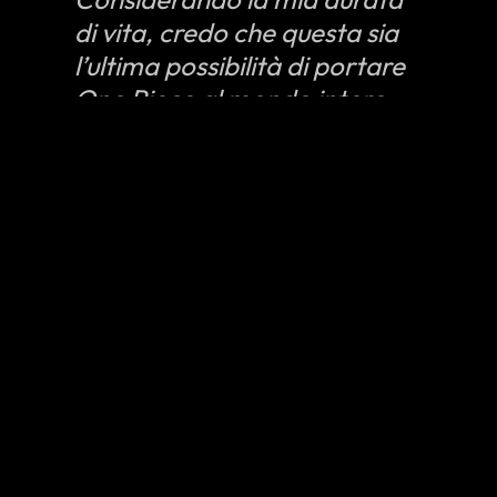
di vita, credo che questa sia
l’ultima possibilità di portare
One Piece al mondo intero.
Se riusciremo a farlo, voglio
supervisionare le cose finchè
sarò ancora attivo. Ecco
perché ho concordato con
l’adattamento live-action di
One Piece nel 2016. Da
allora, Netflix ha impiegato
un sacco di risorse per la
produzione. E’ stato
annunciato che lo show verrà
lanciato nel 2023, ma loro