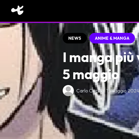
NEWS
ANIME & MANGA
I manga più 
5 maggio
Carlo Cocco • 11 Maggio 202