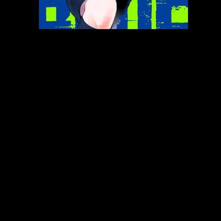
Al quarto posto troviamo
Blue Lock
di
Muneyuki Kaneshiro e Yusuke Murata.
Pubblicato da Kodansha ah venduto
587.071
copie
In Italia: edito da Planet Manga, 28 volumi
5)
Kingdom