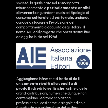
società, la quale nata nel
1869
riporta
minuziosamente e
periodicamente analisi
di mercato
riguardanti qualsiasi tipologia di
consumo
culturale
ed
editoriale
, andando
dunque a studiare e l’evoluzione del
comportamento d’acquisto degli italiani. Il
nome AIE ed il progetto che porta avanti fino
ad oggi ha inizio nel
1946
.
Aggiungiamo infine che si tratta di
dati
unicamente rivolti alla vendita di
prodotti di editorie fisiche,
online o delle
grandi distribuzioni, numeri che dunque non
contemplano l’editoria scolastica,
professionale, così come le singole edicole,
fumetterie o qualsiasi fiera del settore.