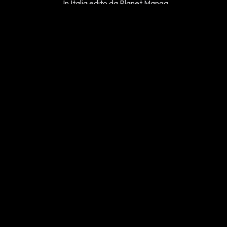
In Italia edito da Planet Manga.
5)
Ridi a Creepypelle