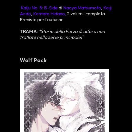
Kaiju No. 8: B-Side
di
Naoya Matsumoto
,
Keiji
Ando
,
Kentaro Hidano,
2 volumi, completa.
Previsto per l'autunno
TRAMA
:
"Storie della Forza di difesa non
trattate nella serie principale!"
Wolf Pack