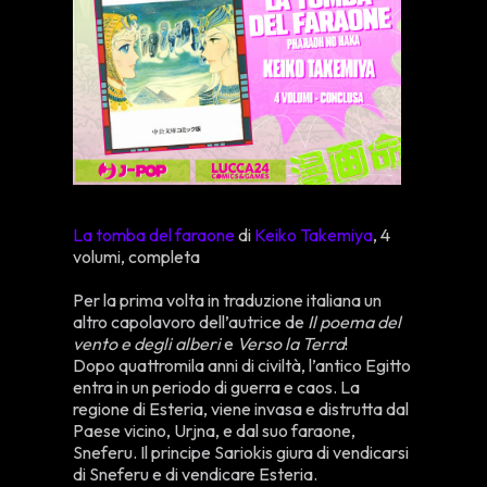
La tomba del faraone
di
Keiko Takemiya
, 4
volumi, completa
Per la prima volta in traduzione italiana un
altro capolavoro dell’autrice de
Il poema del
vento e degli alberi
e
Verso la Terra
!
Dopo quattromila anni di civiltà, l’antico Egitto
entra in un periodo di guerra e caos. La
regione di Esteria, viene invasa e distrutta dal
Paese vicino, Urjna, e dal suo faraone,
Sneferu. Il principe Sariokis giura di vendicarsi
di Sneferu e di vendicare Esteria.