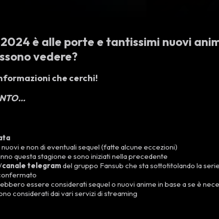
e 2024
è alle porte e tantissimi nuovi ani
ossono vedere?
informazioni che cerchi!
ENTO…
ata
 nuovi e non di eventuali sequel (fatte alcune eccezioni)
nno questa stagione e sono iniziati nella precedente
/
canale telegram
del gruppo Fansub che sta sottotitolando la seri
 confermato
ebbero essere considerati sequel o nuovi anime in base a se è nec
o considerati dai vari servizi di streaming