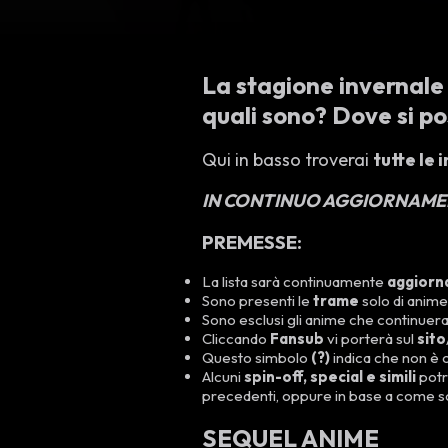
La stagione
invernal
quali sono? Dove si p
Qui in basso troverai
tutte le 
IN CONTINUO AGGIORNAM
PREMESSE:
La lista sarà continuamente
aggiorn
Sono presenti le
trame
solo di anime
Sono esclusi gli anime che continuera
Cliccando
Fansub
vi porterà sul
sito
Questo simbolo
(?)
indica che non è
Alcuni
spin-off, special e simili
potr
precedenti, oppure in base a come son
SEQUEL ANIME