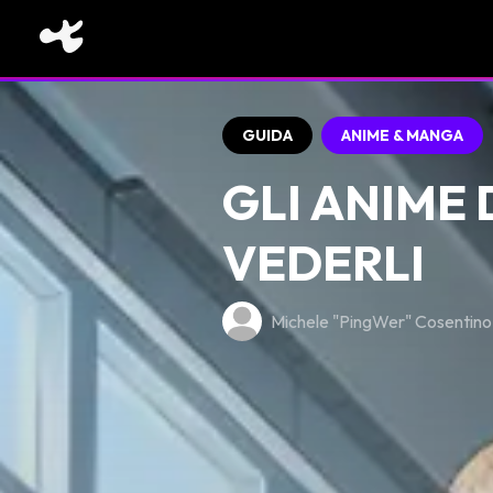
GUIDA
ANIME & MANGA
GLI ANIME 
VEDERLI
Michele "PingWer" Cosentino