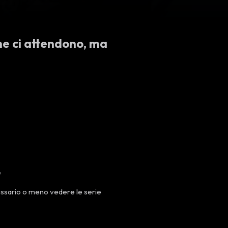
me ci attendono,
ma
e
essario o meno vedere le serie