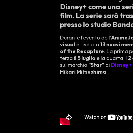
Disney+ come una serie
film. La serie sarà tr
presso lo studio Band
Durante l'evento dell'
AnimeJa
visual
e rivelato
13 nuovi memb
of the Recapture
. La prima p
terza il
5 luglio
e la quarta il
2
sul marchio
"Star"
di
Disney+
Hikari Mitsushima
.