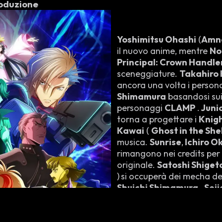
oduzione
Yoshimitsu Ohashi
(
Amn
il nuovo anime, mentre
No
Principal: Crown Handle
sceneggiature.
Takahiro
ancora una volta i person
Shimamura
basandosi sui 
personaggi
CLAMP
.
Junic
torna a progettare i
Knig
Kawai
(
Ghost in the She
musica.
Sunrise
,
Ichiro O
rimangono nei credits per 
originale.
Satoshi Shiget
)
si occuperà dei mecha d
Shuichi Shimamura
,
Seii
Shigeta
e
Takashi Hash
principali.
Kazuhiro Obat
artistico.
Ami Kutsuna
(
G