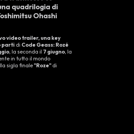
una quadrilogia di
 Yoshimitsu Ohashi
o video trailer, una key
 parti
di
Code Geass: Rozé
ggio
, la seconda il
7 giugno
, la
ente in tutto il mondo
la sigla finale
"Roze"
di