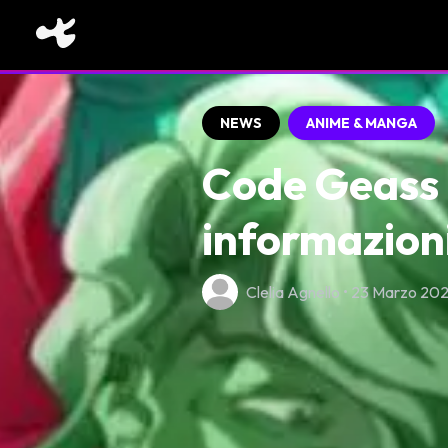
NEWS
ANIME & MANGA
Code Geass 
informazioni 
Clelia Agnello • 23 Marzo 20