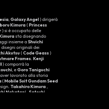
esia
,
Galaxy Angel
) dirigerà
boru Kimura
(
Princess
r
) si è occupato delle
 Kimura
sta disegnando
aggi insieme a
Shuichi
disegni originali dei
hi Akutsu
(
Code Geass
)
htmare Frames
.
Kenji
ll
) comporrà la
kouchi
, e
Goro Taniguchi
aver lavorato alla storia
a
(
Mobile Suit Gundam Seed
esign.
Takahiro Kimura
,
chi Nakatani
,
Satoshi
imoto
sono gli animatori
a
(
Long Riders!
) è il direttore
aro -Vanishing Line-
) e