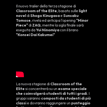
Il nuovo trailer della terza stagione di
Classroom of the Elite
, basato sulle
light
novel
di
Shogo Kinugasa
e
Sunsaku
Tomose
, rivela ed anticipa l'opening
"Minor
Piece"
di
ZAQ
, mentre la sigla finale sarà
eseguita da
Yui Ninomiya
con il brano
"Konsei Dai Kakumei"
La nuova stagione di
Classroom of the
Elite
si concentrerà su un
esame speciale
che coinvolgerà studenti di tutti i gradi
. I
gruppi saranno
composti da studenti di più
classi
e dovranno raggiungere un
punteggio