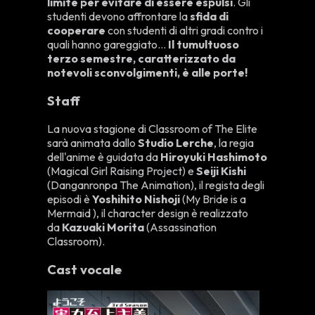
limite per evitare di essere espulsi
. Gli
studenti devono affrontare la
sfida di
cooperare
con studenti di altri gradi contro i
quali hanno gareggiato…
Il tumultuoso
terzo semestre, caratterizzato da
notevoli sconvolgimenti, è alle porte!
Staff
La nuova stagione di Classroom of The Elite
sarà animata dallo
Studio Lerche
, la regia
dell'anime è guidata da
Hiroyuki Hashimoto
(Magical Girl Raising Project) e
Seiji Kishi
(Danganronpa The Animation), il regista degli
episodi è
Yoshihito Nishoji
(My Bride is a
Mermaid ), il character design è realizzato
da
Kazuaki Morita
(Assassination
Classroom).
Cast vocale