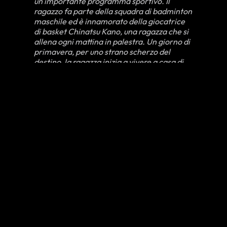
un importante programma sportivo. Il
ragazzo fa parte della squadra di badminton
maschile ed è innamorato della giocatrice
di basket Chinatsu Kano, una ragazza che si
allena ogni mattina in palestra. Un giorno di
primavera, per uno strano scherzo del
destino, la ragazza inizia a vivere a casa di
Taiki. Volendo diventare un degno
compagno per Chinatsu, il giovane insegue
il suo stesso sogno: partecipare alle
Nazionali iniziando ad allenarsi più
duramente, tutto per costruire una forte
relazione con la sua nuova coinquilina
Se vi siete persi le ultime
notizie Anime & Manga
consultate il nostro
XEUDWEEKLY
!