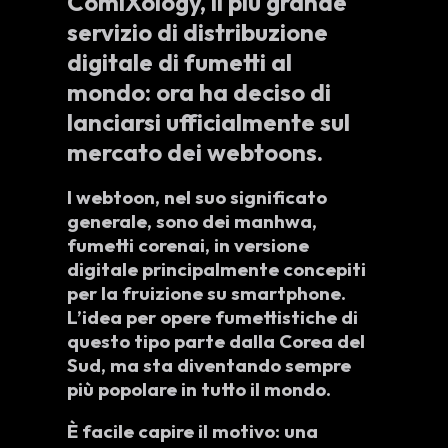
ComiXology, il più grande
servizio di distribuzione
digitale di fumetti al
mondo: ora ha deciso di
lanciarsi ufficialmente sul
mercato dei webtoons.
I
webtoon
, nel suo significato
generale, sono dei
manhwa
,
fumetti corenai, in versione
digitale
principalmente concepiti
per la fruizione su smartphone.
L’idea per opere fumettistiche di
questo tipo parte dalla
Corea del
Sud
, ma sta diventando
sempre
più popolare
in tutto il mondo.
È facile capire il motivo: una