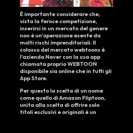
È importante considerare che,
vista la feroce competizione,
inserirsi in un mercato del genere
non è un’operazione esente da
molti rischi imprenditoriali
. Il
colosso del mercato webtoons è
l’azienda
Naver
con la sua
app
chiamata proprio WEBTOON
disponibile sia online che in tutti gli
App Store.
Per questo la
scelta di un nome
come quello di
Amazon Fliptoon,
unita alla scelta di offrire
solo
titoli esclusivi e originali
è un
messaggio molto chiaro che
intende fin da subito permettere